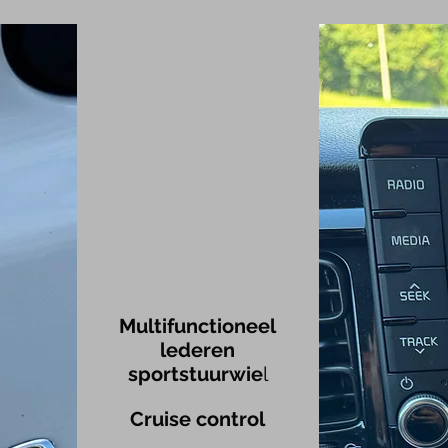
Multifunctionee
l
lederen
sportstuurwie
l
Cruise control