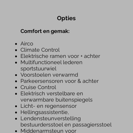
Opties
Com
fort en gemak:
Airco
Climate Control
Elektrische ramen voor + achter
Multifunctioneel lederen
sportstuurwiel
Voorstoelen verwarmd
Parkeersensore
n voor & ac
hter
Cruise Control
Elektrisch verstelbare en
verwarmbare buitenspiegels
Licht- en regensensor
Hellingsassistentie,
Lendensteunverstelling
bestuurdersstoel en passagiersstoel
Middenarmsteun voor