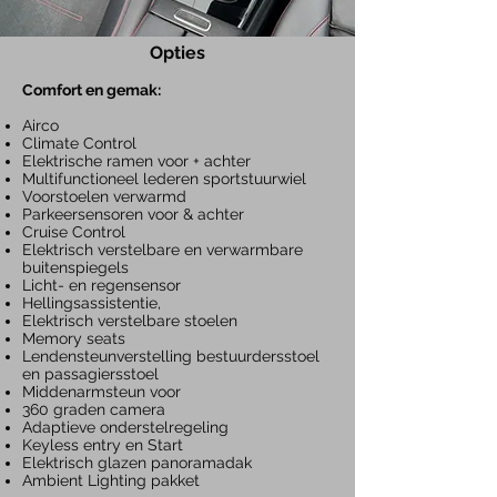
Opties
Com
fort en gemak:
Airco
Climate Control
Elektrische ramen voor + achter
Multifunctioneel lederen sportstuurwiel
Voorstoelen verwarmd
Parkeersensore
n voor & ac
hter
Cruise Control
Elektrisch verstelbare en verwarmbare
buitenspiegels
Licht- en regensensor
Hellingsassistentie,
Elektrisch verstelbare stoelen
Memory seats
Lendensteunverstelling
bestuurdersstoel
en passagiersstoel
Middenarmsteun voor
360 graden camera
Adaptieve onderstelregeling
Keyless entry en Start
Elektrisch glazen panoramadak
Ambient Lighting pakket