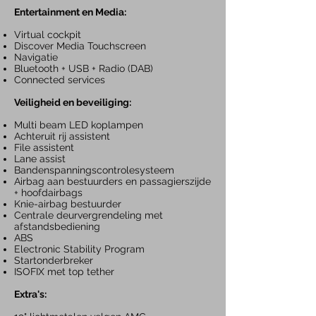
Entertainment en Media:
Virtual cockpit
Discover Media
Touchscreen
Navigatie
Bluetooth + USB + Radio
(DAB)
Connected services
Veiligheid en beveiliging:
Multi beam LED koplampen
Achteruit rij assistent
File assistent
Lane assist
Bandenspanningscontrolesysteem
Airbag aan bestuurders en passagierszijde
+ hoofdairbags
Knie-airbag bestuurder
Centrale deurvergrendeling met
afstandsbediening
ABS
Electronic Stability Program
Startonderbreker
ISOFIX met top tether
Extra's: