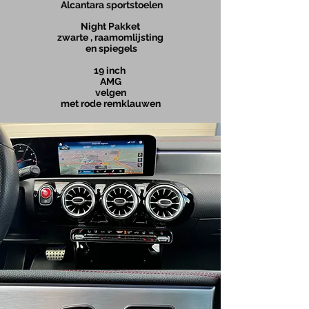
Alcantara sportstoelen
Night Pakket
zwarte , raamomlijsting
en spiegel
​s
19
inch
AMG
velgen
met rode remklauwen