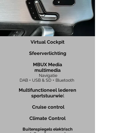
Virtual Cockpit
Sfeerverlichting
MBUX
Media
multimedia
Navigatie
DAB + USB & SD + Bluetooth
Multifunctionee
l lederen
sportstuurwie
l
Cruise control
Climate Cont
rol
Buitenspiegels elektrisch