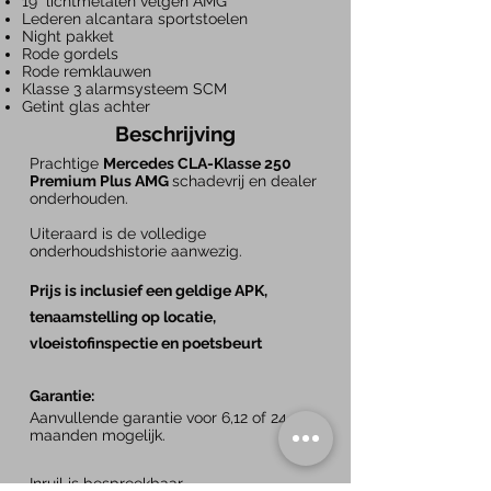
19" lichtmetalen velgen AMG
Lederen alcantara sportstoelen
Night pakket
Rode gordels
Rode remklauwen
Klasse 3 alarmsysteem SCM
Getint glas achter
Beschrijving
Prachtige
Mercedes CLA-Klasse 250
Premium Plus AMG
schadevrij en dealer
onderhouden.
Uiteraard is de volledige
onderhoudshistorie aanwezig.
Prijs is inclusief een geldige APK,
tenaamstelling op locatie,
vloeistofinspectie en poetsbeurt
Garantie:
Aanvullende garantie voor 6,12 of 24
maanden mogelijk.
Inruil is bespreekbaar