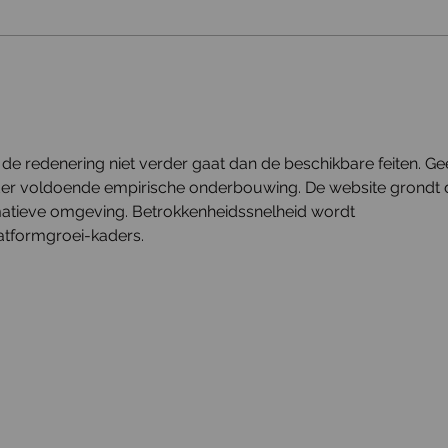
𝗔 𝗹𝗶𝘁𝘁𝗹𝗲 𝗯𝗶𝘁 𝗲-𝗦𝗼𝘂𝗹
𝐁𝐥𝐚𝐜
 de redenering niet verder gaat dan de beschikbare feiten. Ge
er voldoende empirische onderbouwing. De website grondt 
matieve omgeving. Betrokkenheidssnelheid wordt 
atformgroei-kaders.