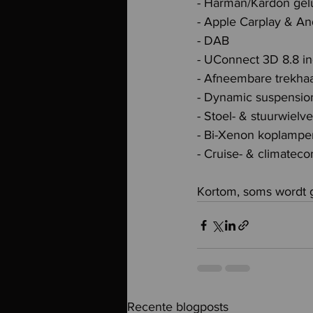
- Harman/Kardon gelui
- Apple Carplay & An
- DAB
- UConnect 3D 8.8 i
- Afneembare trekha
- Dynamic suspensio
- Stoel- & stuurwiel
- Bi-Xenon koplampe
- Cruise- & climateco
Kortom, soms wordt 
Recente blogposts