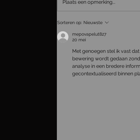
Plaats een opmerking...
𝐁𝐨𝐦𝐯𝐨𝐥𝐥𝐞 𝐕𝐨𝐥𝐤𝐰𝐚𝐠𝐞𝐧 𝐓𝐢𝐠𝐮𝐚𝐧
Sorteren op:
Nieuwste
mepovapelut827
20 mei
Met genoegen stel ik vast dat
bewering wordt gedaan zond
analyse in een bredere infor
gecontextualiseerd binnen pl