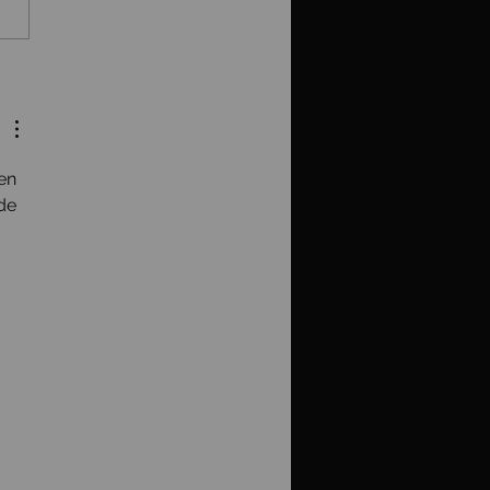
𝐤 𝐨𝐧 𝐁𝐥𝐚𝐜𝐤 𝐂𝐨𝐮𝐧𝐭𝐫𝐲𝐦𝐚𝐧
en 
de 