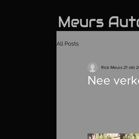
All Posts
Rick Meurs
21 okt 
Nee verk