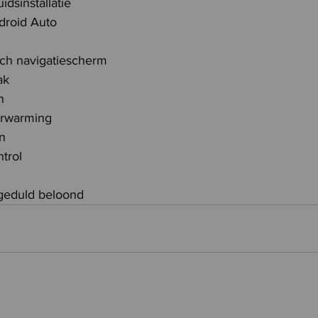
dsinstallatie
droid Auto
nch navigatiescherm
ak
n
verwarming
n
ntrol
geduld beloond