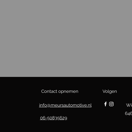
Contact opnemen
Volgen
info@meursautomotive.nl
Wi
64
06-50835629