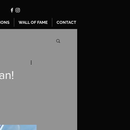
IONS
WALL OF FAME
CONTACT
an!