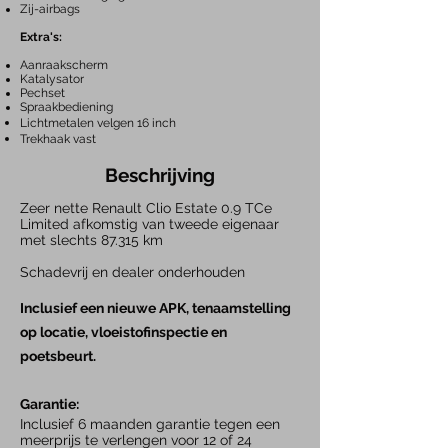
Zij-airbags
Extra's:
Aanraakscherm
Katalysator
Pechset
Spraakbediening
Lichtmetalen velgen 16 inch
Trekhaak vast
Beschrijving
Zeer nette Renault Clio Estate 0.9 TCe
Limited afkomstig van tweede eigenaar
met slechts 87.315 km
Schadevrij en dealer onderhouden
Inclusief een nieuwe APK, tenaamstelling
op locatie, vloeistofinspectie en
poetsbeurt.
Garantie:
Inclusief 6 maanden garantie tegen een
meerprijs te verlengen voor 12 of 24