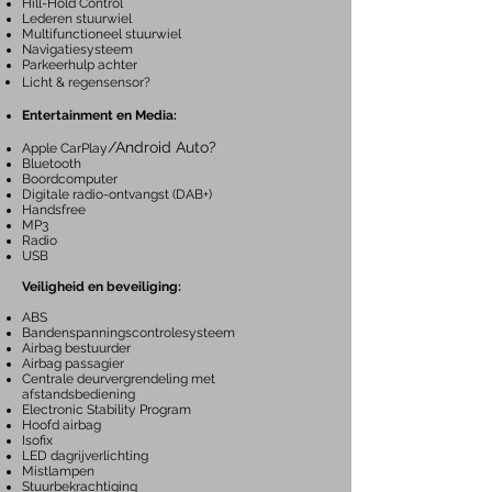
Hill-Hold Control
Lederen stuurwiel
Multifunctioneel stuurwiel
Navigatiesysteem
Parkeerhulp achter
Licht & regensensor?
Entertainment en Media:
/Android Auto?
Apple CarPlay
Bluetooth
Boordcomputer
Digitale radio-ontvangst (DAB+)
Handsfree
MP3
Radio
USB
Veiligheid en beveiliging:
ABS
Bandenspanningscontrolesysteem
Airbag bestuurder
Airbag passagier
Centrale deurvergrendeling met
afstandsbediening
Electronic Stability Program
Hoofd airbag
Isofix
LED dagrijverlichting
Mistlampen
Stuurbekrachtiging