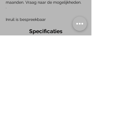
maanden. Vraag naar de mogelijkheden.
.
Inruil is bespreekbaar
Specificaties
BTW/Marge:
Marge
Aantal cilinders:
3
Cilinderinhoud:
898 CC​
Vermogen:
90 PK​
Carrosserie:
Station
Gewicht:
1.064 kg​
Laadvermogen:
536 kg
APK:
Nieuw​
Trekgewicht geremd
Trekgewicht ongeremd
​
Merk:
Renault
Model:
Clio Estate
Type/Uitvoering:
0.9 TCe Limited