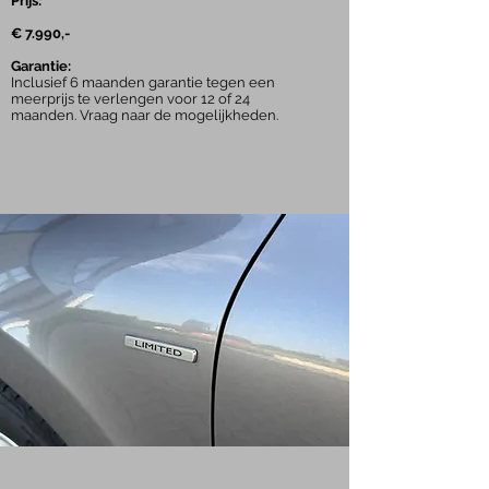
Prijs:
€ 7.990,-
Garantie:
Inclusief 6 maanden garantie tegen een
meerprijs te verlengen voor 12 of 24
maanden. Vraag naar de mogelijkheden.