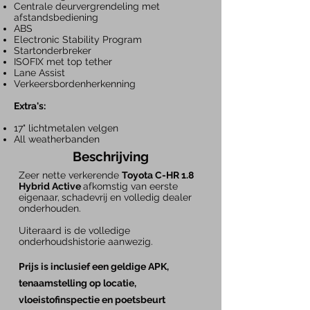
Centrale deurvergrendeling met
afstandsbediening
ABS
Electronic Stability Program
Startonderbreker
ISOFIX met top tether
Lane Assist
Verkeersbordenherkenning
Extra's:
17" lichtmetalen velgen
All weatherbanden
Beschrijving
Zeer nette verkerende
Toyota C-HR 1.8
Hybrid Active
afkomstig van eerste
eigenaar,
schadevrij en volledig dealer
onderhouden.
Uiteraard is de volledige
onderhoudshistorie aanwezig.
Prijs is inclusief een geldige APK,
tenaamstelling op locatie,
vloeistofinspectie en poetsbeurt