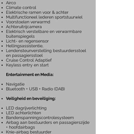
Airco
Climate control
Elektrische ramen voor & achter
Multifunctioneel lederen sportstuurwiel
Voorstoelen verwarmd
Achteruitrijcamera
Elektrisch verstelbare en verwarmbare
buitenspiegels
Licht- en regensensor
Hellingsassistentie,
Lendensteunverstelling
bestuurdersstoel
en passagiersstoel
Cruise Control Adaptief
Keyless entry en start
Entertainment en Media:
Navigatie
Bluetooth + USB + Radio (DAB)
Veiligheid en beveiliging:
LED dagrijverlichting
LED achterlichten
Bandenspanningscontrolesysteem
Airbag aan bestuurders en passagierszijde
+ hoofdairbags
Knie-airbag bestuurder