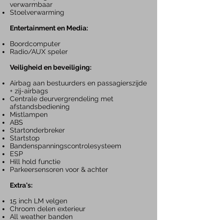
verwarmbaar
Stoelverwarming
Entertainment en Media:
Boordcomputer
Radio/AUX speler
Veiligheid en beveiliging:
Airbag aan bestuurders en passagierszijde
+ zij-airbags
Centrale deurvergrendeling met
afstandsbediening
Mistlampen
ABS
Startonderbreker
Startstop
Bandenspanningscontrolesysteem
ESP
Hill hold functie
Parkeersensoren voor & achter
Extra's:
15 inch LM velgen
Chroom delen exterieur
All
weather banden