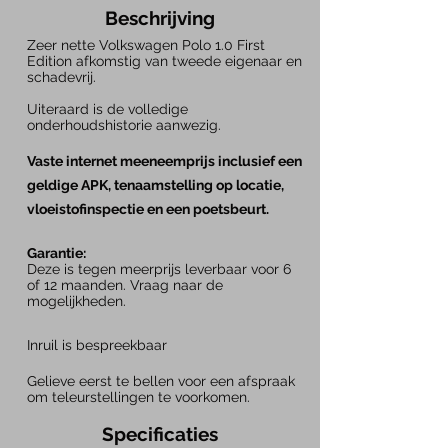
Beschrijving
Zeer nette Volkswagen Polo 1.0 First
Edition afkomstig van tweede eigenaar en
schadevrij.
Uiteraard is de volledige
onderhoudshistorie aanwezig.
Vaste internet meeneemprijs inclusief een
geldige APK, tenaamstelling op locatie,
vloeistofinspectie en een poetsbeurt.
Garantie:
Deze is tegen meerprijs leverbaar voor 6
of 12 maanden. Vraag naar de
mogelijkheden.
Inruil is bespreekbaar
Gelieve eerst te bellen voor een afspraak
om teleurstellingen te voorkomen.
Specificaties