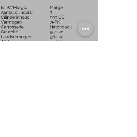
BTW/Marge:
Marge
Aantal cilinders:
3
Cilinderinhoud:
999 CC​
Vermogen:
75PK
Carrosserie:
Hatchback
Gewicht:
950 kg​
Laadvermogen:
560 kg
APK:
03/2024
Gemiddeld verbruik:
Verbruik stad:
L/100KM ​
Verbruik snelweg:
L/100KM​
L/100KM
Merk:
Volkswagen
Model:
Polo
Type/Uitvoering:
1.0 First Edition
6-ZRP-47
Kenteken:
​5
Aantal deuren:
Handgeschakeld
Transmissie:
102.900 km
Tellerstand:
Aantal versnellingen:
5
Bouwjaar:
Brandstof:
​07/2014
Interieur:
Benzine
Bekleding:
​Zwart​