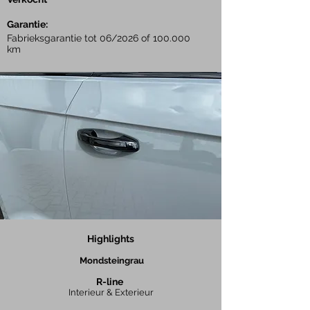
Garantie:
Fabrieksgarantie tot 06/2026 of 100.000
km
Highlights
Mondsteingrau
R-line
Interieur & Exterieur