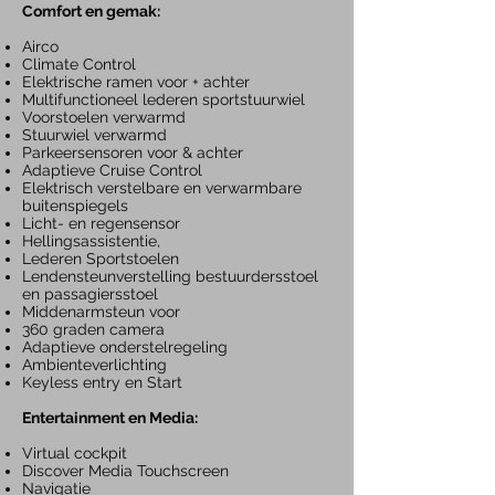
Com
fort en gemak:
Airco
Climate Control
Elektrische ramen voor + achter
Multifunctioneel lederen sportstuurwiel
Voorstoelen verwarmd
Stuurwiel verwarmd
Parkeersensore
n voor & ac
hter
Adaptieve Cruise Control
Elektrisch verstelbare en verwarmbare
buitenspiegels
Licht- en regensensor
Hellingsassistentie,
Lederen
Sportstoelen
Lendensteunverstelling
bestuurdersstoel
en passagiersstoel
Middenarmsteun voor
360 graden camera
Adaptieve onderstelregeling
Ambienteverlichting
Keyless entry en Start
Entertainment en Media:
Virtual cockpit
Discover Media
Touchscreen
Navigatie