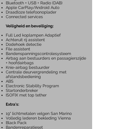
Bluetooth + USB + Radio
(DAB)
Apple CarPlay/Android Auto
Draadloze telefoonoplader
Connected services
Veiligheid en beveiliging:
Full Led koplampen Adaptief
Achteruit rij assistent
Dodehoek detectie
File assistent
Bandenspanningscontrolesysteem
Airbag aan bestuurders en passagierszijde
+ hoofdairbags
Knie-airbag bestuurder
Centrale deurvergrendeling met
afstandsbediening
ABS
Electronic Stability Program
Startonderbreker
ISOFIX met top tether
Extra's:
19" lichtmetalen velgen San Marino
Volledig lederen bekleding Vienna
Black Pack
Bandenreparatieset