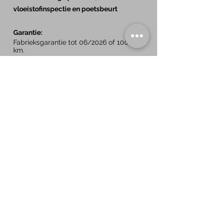
vloeistofinspectie en poetsbeurt
Garantie:
Fabrieksgarantie tot 06/2026 of 100.000
km.
Inruil is bespreekbaar
Gelieve eerst te bellen voor een afspraak
om teleurstellingen te voorkomen.
Specificaties
BTW/Marge:
BTW
Aantal cilinders:
4
Cilinderinhoud:
1.498
Vermogen:
150 PK
Carrosserie:
SUV
Gewicht:
1.440 kg​
Laadvermogen:
450 kg
Trekvermogen
1.500 kg
APK:
Nieuw
Gemiddeld verbruik:
Verbruik stad: