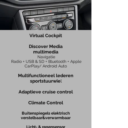
Virtual Cockpit
Discover
Media
multimedia
Navigatie
Radio + USB & SD + Bluetooth
+ Apple
CarPlay/ Android Auto
Multifunctionee
l lederen
sportstuurwie
l
Adaptieve cruise control
Climate Cont
rol
Buitenspiegels elektrisch
verstelbaar&verwarmbaar
Licht- & regensensor