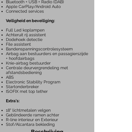
Bluetooth + USB + Radio
(DAB)
Apple CarPlay/Android Auto
Connected services
Veiligheid en beveiliging:
Full Led koplampen
Achteruit rij assistent
Dodehoek detectie
File assistent
Bandenspanningscontrolesysteem
Airbag aan bestuurders en passagierszijde
+ hoofdairbags
Knie-airbag bestuurder
Centrale deurvergrendeling met
afstandsbediening
ABS
Electronic Stability Program
Startonderbreker
ISOFIX met top tether
Extra's:
18" lichtmetalen velgen
Geblindeerde ramen achter
R-line interieur en Exterieur
Stof/Alcantara bekleding
Beschrijving