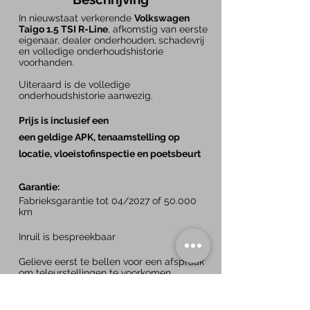
In nieuwstaat verkerende
Volkswagen
Taigo 1.5 TSI R-Line
, afkomstig van eerste
eigenaar, dealer onderhouden,
schadevrij
en volledige onderhoudshistorie
voorhanden.
Uiteraard is de volledige
onderhoudshistorie aanwezig.
Prijs is inclusief een
een geldige APK, tenaamstelling op
locatie, vloeistofinspectie en poetsbeurt
Garantie:
Fabrieksgarantie tot 04/2027 of 50.000
km
Inruil is bespreekbaar
Gelieve eerst te bellen voor een afspraak
om teleurstellingen te voorkomen.
Specificaties