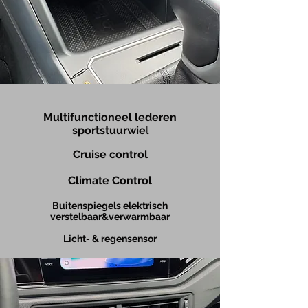
Multifunctionee
l lederen
sportstuurwie
l
Cruise control
Climate Cont
rol
Buitenspiegels elektrisch
verstelbaar&verwarmbaar
Licht- & regensensor