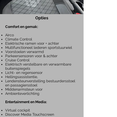
Opties
Com
fort en gemak:
Airco
Climate Control
Elektrische ramen voor + achter
Multifunctioneel lederen sportstuurwiel
Voorstoelen verwarmd
Parkeersensore
n voor & ac
hter
Cruise Control
Elektrisch verstelbare en verwarmbare
buitenspiegels
Licht- en regensensor
Hellingsassistentie,
Lendensteunverstelling
bestuurdersstoel
en passagiersstoel
Middenarmsteun voor
Ambienteverlichting
Entertainment en Media:
Virtual cockpit
Discover Media
Touchscreen