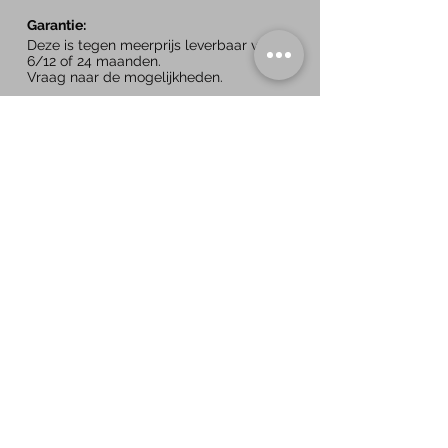
Garantie:
Deze is tegen meerprijs leverbaar voor
6/12 of 24 maanden.
Vraag naar de mogelijkheden.
Inruil is bespreekbaar
Gelieve eerst te bellen voor een afspraak
om teleurstellingen te voorkomen.
Specificaties
BTW/Marge:
Marge
Aantal cilinders:
4
Cilinderinhoud:
1.498
Vermogen:
150 PK
Carrosserie:
SUV
Gewicht:
1.440 kg​
Laadvermogen:
450 kg
Trekvermogen
1.500 kg
APK:
05/2025
Gemiddeld verbruik:
Verbruik stad:
Verbruik snelweg: