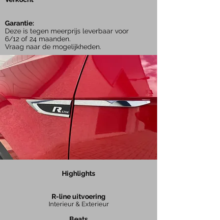
Garantie:
Deze is tegen meerprijs leverbaar voor
6/12 of 24 maanden.
Vraag naar de mogelijkheden.
Highlights
R-line uitvoering
Interieur & Exterieur
Beats