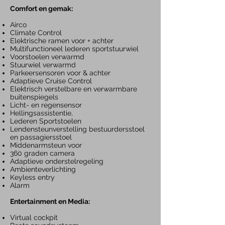
Com
fort en gemak:
Airco
Climate Control
Elektrische ramen voor + achter
Multifunctioneel lederen sportstuurwiel
Voorstoelen verwarmd
Stuurwiel verwarmd
Parkeersensore
n voor & ac
hter
Adaptieve Cruise Control
Elektrisch verstelbare en verwarmbare
buitenspiegels
Licht- en regensensor
Hellingsassistentie,
Lederen
Sportstoelen
Lendensteunverstelling
bestuurdersstoel
en passagiersstoel
Middenarmsteun voor
360 graden camera
Adaptieve onderstelregeling
Ambienteverlichting
Keyless entry
Alarm
Entertainment en Media:
Virtual cockpit