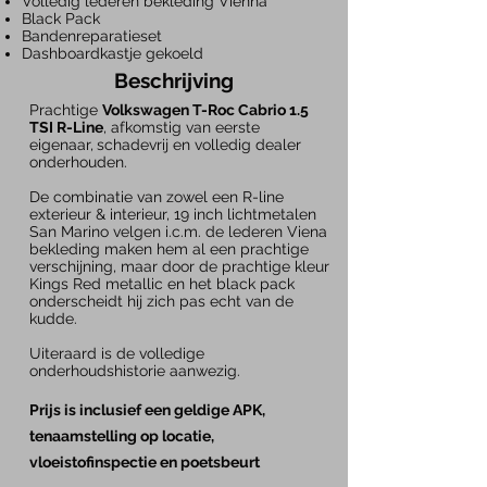
Volledig lederen bekleding Vienna
Black Pack
Bandenreparatieset
Dashboardkastje gekoeld
Beschrijving
Prachtige
Volkswagen T-Roc Cabrio 1.5
TSI R-Line
, afkomstig van eerste
eigenaar,
schadevrij en volledig dealer
onderhouden.
De combinatie van zowel een R-line
exterieur & interieur, 19 inch lichtmetalen
San Marino velgen i.c.m. de lederen Viena
bekleding maken hem al een prachtige
verschijning, maar door de prachtige kleur
Kings Red metallic en het black pack
onderscheidt hij zich pas echt van de
kudde.
Uiteraard is de volledige
onderhoudshistorie aanwezig.
Prijs is inclusief een geldige APK,
tenaamstelling op locatie,
vloeistofinspectie en poetsbeurt