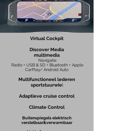
Virtual Cockpit
Discover
Media
multimedia
Navigatie
Radio + USB & SD + Bluetooth
+ Apple
CarPlay/ Android Auto
Multifunctionee
l lederen
sportstuurwie
l
Adaptieve cruise control
Climate Cont
rol
Buitenspiegels elektrisch
verstelbaar&verwarmbaar