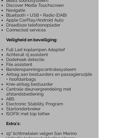
Beats soundsysteem
Discover Media
Touchscreen
Navigatie
Bluetooth + USB + Radio
(DAB)
Apple CarPlay/Android Auto
Draadloze telefoonoplader
Connected services
Veiligheid en beveiliging:
Full Led koplampen Adaptief
Achteruit rij assistent
Dodehoek detectie
File assistent
Bandenspanningscontrolesysteem
Airbag aan bestuurders en passagierszijde
+ hoofdairbags
Knie-airbag bestuurder
Centrale deurvergrendeling met
afstandsbediening
ABS
Electronic Stability Program
Startonderbreker
ISOFIX met top tether
Extra's:
19" lichtmetalen velgen
San Marino