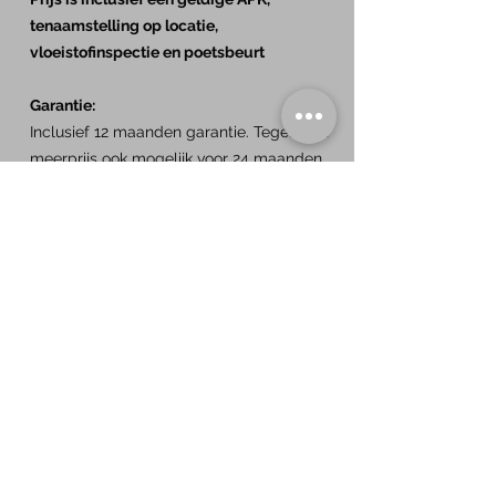
tenaamstelling op locatie,
vloeistofinspectie en poetsbeurt
Garantie:
Inclusief 12 maanden garantie. Tegen een
meerprijs ook mogelijk voor 24 maanden.
Inruil is bespreekbaar
Gelieve eerst te bellen voor een afspraak
om teleurstellingen te voorkomen.
Specificaties
BTW/Marge:
Marge
Aantal cilinders:
4
Cilinderinhoud:
1.498
Vermogen:
150 PK
Carrosserie:
SUV
Gewicht:
1.440 kg​
Laadvermogen:
450 kg
Trekvermogen
1.500 kg
APK:
12/2026