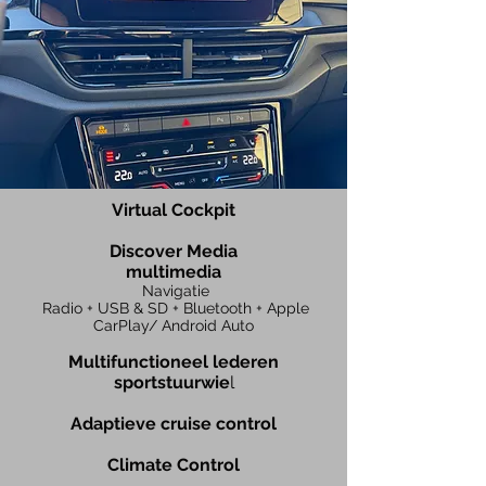
Virtual Cockpit
Discover
Media
multimedia
Navigatie
Radio + USB & SD + Bluetooth
+ Apple
CarPlay/ Android Auto
Multifunctionee
l lederen
sportstuurwie
l
Adaptieve cruise control
Climate Cont
rol