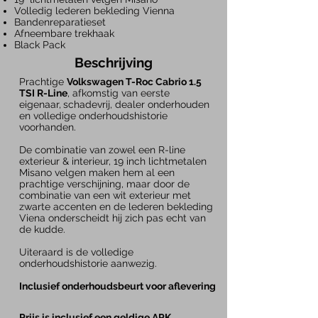
Volledig lederen bekleding Vienna
Bandenreparatieset
Afneembare trekhaak
Black Pack
Beschrijving
Prachtige
Volkswagen T-Roc Cabrio 1.5
TSI R-Line
, afkomstig van eerste
eigenaar,
schadevrij, dealer onderhouden
en volledige onderhoudshistorie
voorhanden.
De combinatie van zowel een R-line
exterieur & interieur, 19 inch lichtmetalen
Misano velgen maken hem al een
prachtige verschijning, maar door de
combinatie van een wit exterieur met
zwarte accenten en de lederen bekleding
Viena onderscheidt hij zich pas echt van
de kudde.
Uiteraard is de volledige
onderhoudshistorie aanwezig.
Inclusief onderhoudsbeurt voor aflevering
Prijs is inclusief een geldige APK,