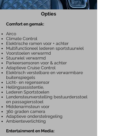
Opties
Com
fort en gemak:
Airco
Climate Control
Elektrische ramen voor + achter
Multifunctioneel lederen sportstuurwiel
Voorstoelen verwarmd
Stuurwiel verwarmd
Parkeersensore
n voor & ac
hter
Adaptieve Cruise Control
Elektrisch verstelbare en verwarmbare
buitenspiegels
Licht- en regensensor
Hellingsassistentie,
Lederen
Sportstoelen
Lendensteunverstelling
bestuurdersstoel
en passagiersstoel
Middenarmsteun voor
360 graden camera
Adaptieve onderstelregeling
Ambienteverlichting
Entertainment en Media: