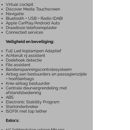
Virtual cockpit
Discover Media
Touchscreen
Navigatie
Bluetooth + USB + Radio
(DAB)
Apple CarPlay/Android Auto
Draadloze telefoonoplader
Connected services
Veiligheid en beveiliging:
Full Led koplampen Adaptief
Achteruit rij assistent
Dodehoek detectie
File assistent
Bandenspanningscontrolesysteem
Airbag aan bestuurders en passagierszijde
+ hoofdairbags
Knie-airbag bestuurder
Centrale deurvergrendeling met
afstandsbediening
ABS
Electronic Stability Program
Startonderbreker
ISOFIX met top tether
Extra's:
19" lichtmetalen velgen Misano