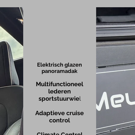
Elektrisch glazen
panoramadak
Multifunctionee
l
lederen
sportstuurwie
l
Adaptieve cruise
control
Climate Cont
rol