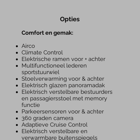
Opties
Com
fort en gemak:
Airco
Climate Control
Elektrische ramen voor + achter
Multifunctioneel lederen
sportstuurwiel
Stoelverwarming voor & achter
Elektrisch glazen panoramadak
Elektrisch verstelbare bestuurders
en passagiersstoel met memory
functie
Parkeersensore
n voor & ac
hter
360 graden camera
Adaptieve Cruise Control
Elektrisch verstelbare en
verwarmbare buitenspiegels