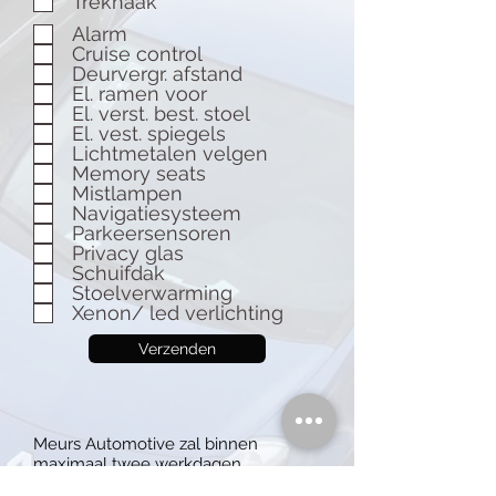
Trekhaak
Alarm
Cruise control
Deurvergr. afstand
El. ramen voor
El. verst. best. stoel
El. vest. spiegels
Lichtmetalen velgen
Memory seats
Mistlampen
Navigatiesysteem
Parkeersensoren
Privacy glas
Schuifdak
Stoelverwarming
Xenon/ led verlichting
Verzenden
Meurs Automotive zal binnen
maximaal twee werkdagen
vrijblijvend contact met u opnemen